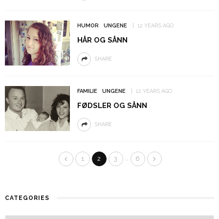
HUMOR
UNGENE
12 YEARS AGO
HÅR OG SÅNN
SHARE
FAMILIE
UNGENE
12 YEARS AGO
FØDSLER OG SÅNN
SHARE
…
1
2
3
6
CATEGORIES