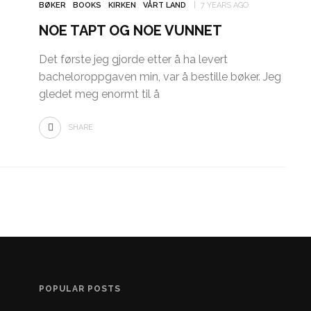
BØKER
BOOKS
KIRKEN
VÅRT LAND
7 YEARS AGO
NOE TAPT OG NOE VUNNET
Det første jeg gjorde etter å ha levert
bacheloroppgaven min, var å bestille bøker. Jeg
gledet meg enormt til å
SHARE
POPULAR POSTS