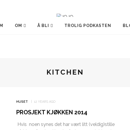
M
OM
Å BLI
TROLIG PODKASTEN
BL
KITCHEN
HUSET
12 YEARS AGO
PROSJEKT KJØKKEN 2014
Hvis noen synes det har vært litt (veldig)stille