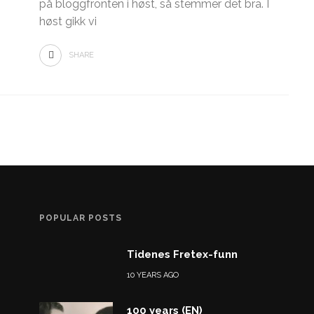
på bloggfronten i høst, så stemmer det bra. I
høst gikk vi
SHARE
POPULAR POSTS
Tidenes Fretex-funn
10 YEARS AGO
100 years (EN)