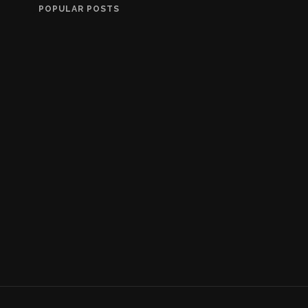
POPULAR POSTS
Tidenes Fretex-funn
10 YEARS AGO
100 years (EN)
10 YEARS AGO
Restauration (EN)
2 YEARS AGO