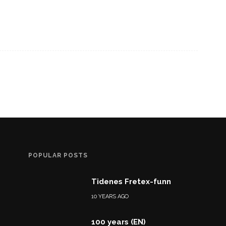
POPULAR POSTS
Tidenes Fretex-funn
10 YEARS AGO
100 years (EN)