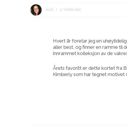
JOJO
17 YEARS AGO
Hvert år foretar jeg en uhøytidelig
aller best, og finner en ramme til d
innrammet kolleksjon av de vakres
Årets favoritt er dette kortet fra 
Kimberly som har tegnet motivet se