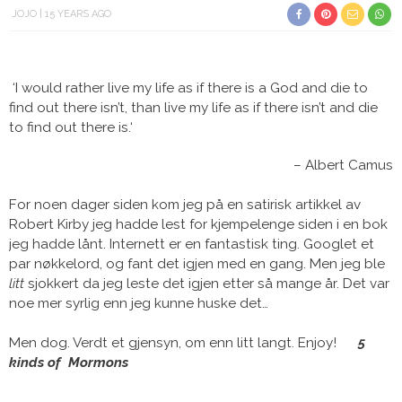
JOJO
15 YEARS AGO
‘I would rather live my life as if there is a God and die to
find out there isn’t, than live my life as if there isn’t and die
to find out there is.
‘
– Albert Camus
For noen dager siden kom jeg på en satirisk artikkel av
Robert Kirby jeg hadde lest for kjempelenge siden i en bok
jeg hadde lånt. Internett er en fantastisk ting. Googlet et
par nøkkelord, og fant det igjen med en gang. Men jeg ble
litt
sjokkert da jeg leste det igjen etter så mange år. Det var
noe mer syrlig enn jeg kunne huske det…
Men dog. Verdt et gjensyn, om enn litt langt. Enjoy!
5
kinds of Mormons