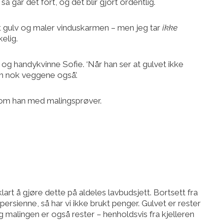
å går det fort, og det blir gjort ordentlig.
ytt gulv og maler vinduskarmen – men jeg tar
ikke
elig.
 og handykvinne Sofie. ‘Når han ser at gulvet ikke
n nok veggene også’.
 kom han med malingsprøver.
lart å gjøre dette på aldeles lavbudsjett. Bortsett fra
 persienne, så har vi ikke brukt penger. Gulvet er rester
 og malingen er også rester – henholdsvis fra kjelleren