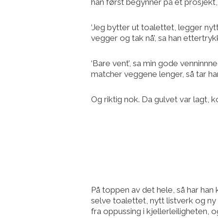
han først begynner på et prosjekt, s
‘Jeg bytter ut toalettet, legger n
vegger og tak nå’, sa han ettertrykk
‘Bare vent’, sa min gode venninnne
matcher veggene lenger, så tar ha
Og riktig nok. Da gulvet var lagt,
På toppen av det hele, så har han k
selve toalettet, nytt listverk og ny
fra oppussing i kjellerleiligheten,