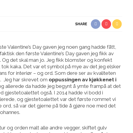
SHARE
beste Valentine’s Day gaven jeg noen gang hadde fått,
r faktisk den første Valentine’s Day gaven jeg fikk av
. Og det skal man jo. Jeg fikk blomster og konfekt
et tok kaka. Det var et symbol på mye av det jeg elsker
ns for interiør – og ord. Som dere ser av kvaliteten
en. Jeg har skrevet om
oppussingen av kjøkkenet i
, og allerede da hadde jeg begynt å ymte frampå at det
d gjestetoalettet også. I 2014 hadde vi bodd i
lerede, og gjestetoalettet var det første rommet vi
dre ord, så var det gjerne på tide å gjøre noe med det
 Johannes.
tur og orden malt alle andre vegger, skiftet gulv