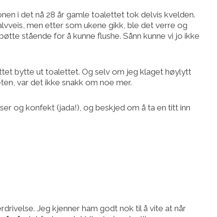
onen i det nå 28 år gamle toalettet tok delvis kvelden.
alvveis, men etter som ukene gikk, ble det verre og
n bøtte stående for å kunne flushe. Sånn kunne vi jo ikke
åttet bytte ut toalettet. Og selv om jeg klaget høylytt
ten, var det ikke snakk om noe mer.
ser og konfekt (jada!), og beskjed om å ta en titt inn
erdrivelse. Jeg kjenner ham godt nok til å vite at når