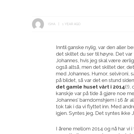
ISHA
1 YEAR AGO
Inntil ganske nylig, var den aller 
det skiltet du ser til høyre. Det va
Johannes, hvis jeg skal være ærlig
også altså, men det skiltet der, d
med Johannes. Humor, selvironi, sa
på bildet, så var det en stund sid
det gamle huset vårt i 2014
(!)
kanskje var på tide å gjøre noe me
Johannes’ barndomshjem i 16 år al
tok tak i da vi flyttet inn. Med an
igjen. Syntes jeg. Det syntes ikke
I årene mellom 2014 og nå har vi i 