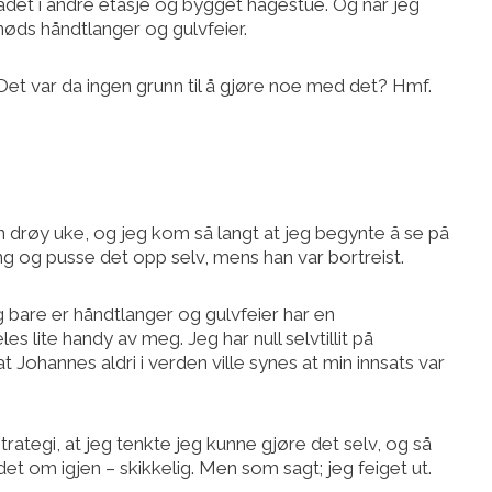
adet i andre etasje og bygget hagestue. Og når jeg
l nøds håndtlanger og gulvfeier.
 Det var da ingen grunn til å gjøre noe med det? Hmf.
en drøy uke, og jeg kom så langt at jeg begynte å se på
ang og pusse det opp selv, mens han var bortreist.
eg bare er håndtlanger og gulvfeier har en
lite handy av meg. Jeg har null selvtillit på
t Johannes aldri i verden ville synes at min innsats var
trategi, at jeg tenkte jeg kunne gjøre det selv, og så
e det om igjen – skikkelig. Men som sagt; jeg feiget ut.