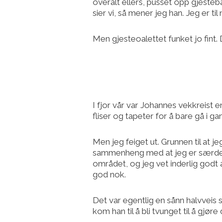
overalt ellers, pusset opp gjesteb
sier vi, så mener jeg han. Jeg er ti
Men gjesteoalettet funket jo fint.
I fjor vår var Johannes vekkreist 
fliser og tapeter for å bare gå i g
Men jeg feiget ut. Grunnen til at j
sammenheng med at jeg er særdeles 
området, og jeg vet inderlig godt a
god nok.
Det var egentlig en sånn halvveis s
kom han til å bli tvunget til å gjør