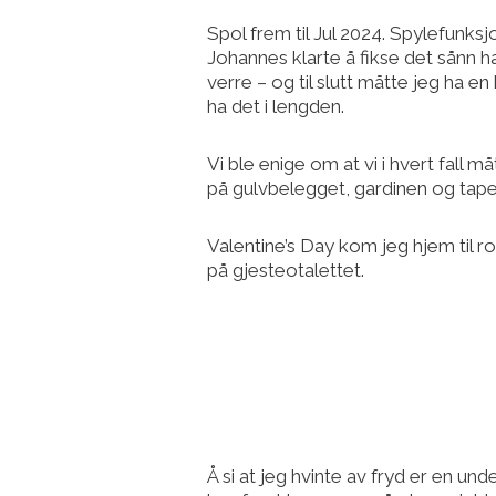
Spol frem til Jul 2024. Spylefunksj
Johannes klarte å fikse det sånn h
verre – og til slutt måtte jeg ha e
ha det i lengden.
Vi ble enige om at vi i hvert fall m
på gulvbelegget, gardinen og tape
Valentine’s Day kom jeg hjem til ro
på gjesteotalettet.
Å si at jeg hvinte av fryd er en und