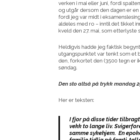
verken i mai eller juni, fordi spa
og utgår dersom den dagen er en he
fordi jeg var midt i eksamenslesing
aldeles med ro – inntil det tikket 
kveld den 27. mai, som etterlyste
Heldigvis hadde jeg faktisk begynt
utgangspunktet var tenkt som et blo
den, forkortet den (3500 tegn er i
søndag.
Den sto altså på trykk mandag 2
Her er teksten:
I fjor på disse tider tilbra
vekk to lange liv. Svigerf
samme sykehjem. En epoke v
familie tidlig på femti-tal