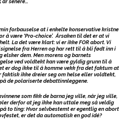
5 år senere…
l min forbauselse at i enkelte konservative kristne
 å være ‘Pro-choice’. Årsaken til det er at vi
helt.
La det være klart: vi er ikke FOR abort. Vi
ignelse fra Herren og har rett til å bli født inn i
g elsker dem. Men morens og barnets
ngelse ved voldtekt
kan
være gyldig grunn til å
et er dog ikke til å komme vekk fra det faktum at
r faktisk
ikke
dreier seg om helse eller voldtekt,
 på de polariserte debattinnleggene.
kvinnene som fikk de barna jeg ville, når jeg ville,
ler derfor at jeg ikke kan uttale meg så veldig
på to ting: Hvor
selvbestemt
er egentlig en abort
ovfestet, er det da automatisk en god idé?