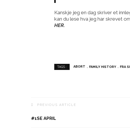
Kanskje jeg en dag skriver et innl
kan du lese hva jeg har skrevet om 
HER.
ABORT
FAMILY HISTORY
FRA S
TAGS :
PREVIOUS ARTICLE
#1SE APRIL