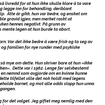
å livredd for at hun ikke skulle klare å ta vare
eg legge inn for behandling, deriblant
lp. Åtte år gikk, hun var bedre, og ønsket om
ble gravid igjen, men merket raskt at
yken hennes negativt. På grunn av
 mente legen at hun burde ta abort.
rn. Var det ikke bedre å være frisk og ta seg av
v og familien for nye runder med psykiske
 så mye om dette. Hun skriver bare at hun «ikke
nken». Dette var i 1962. Lenge før selvbestemt
et en nemnd som avgjorde om en kvinne kunne
dette tilfellet ville det nok holdt med legens
beholde barnet, og mot alle odds slapp hun unna
 gangen.
 for det valget. Jeg giftet meg nemlig med den