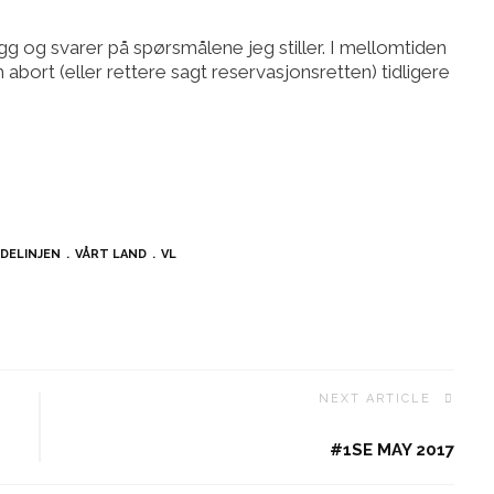
egg og svarer på spørsmålene jeg stiller. I mellomtiden
abort (eller rettere sagt reservasjonsretten) tidligere
IDELINJEN
VÅRT LAND
VL
NEXT ARTICLE
#1SE MAY 2017