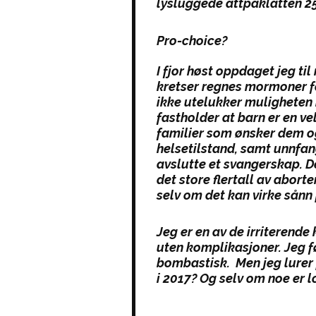
lysluggede attpåklatten 2
Pro-choice?
I fjor høst oppdaget jeg ti
kretser regnes mormoner for
ikke utelukker muligheten
fastholder at barn er en vels
familier som ønsker dem o
helsetilstand, samt unnfa
avslutte et svangerskap. D
det store flertall av aborte
selv om det kan virke sånn
Jeg er en av de irriterende 
uten komplikasjoner. Jeg fø
bombastisk. Men jeg lurer 
i 2017? Og selv om noe er l