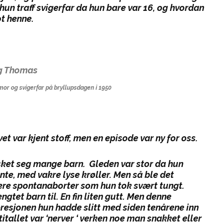
un traff svigerfar da hun bare var 16, og hvordan
t henne.
mor og svigerfar på bryllupsdagen i 1950
et var kjent stoff, men
en
episode var ny for oss.
sket seg mange barn. Gleden var stor da hun
jente, med vakre lyse krøller. Men så ble det
ere spontanaborter som hun tok svært tungt.
gtet barn til. En fin liten gutt. Men denne
resjonen hun hadde slitt med siden tenårene inn
titallet var ‘nerver ‘ verken noe man snakket eller