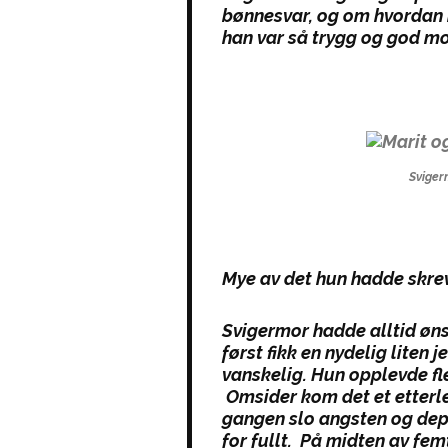
bønnesvar, og om hvordan h
han var så trygg og god mo
Sviger
Mye av det hun hadde skrev
Svigermor hadde alltid øn
først fikk en nydelig liten 
vanskelig. Hun opplevde fl
Omsider kom det et etterlen
gangen slo angsten og dep
for fullt. På midten av fem