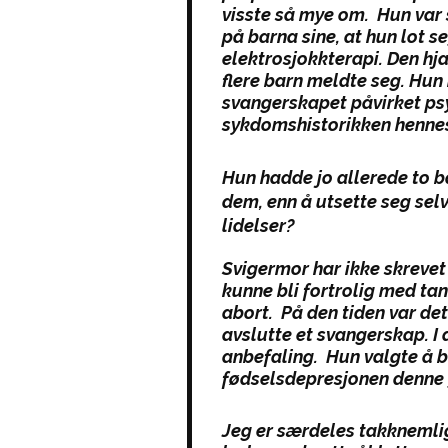
visste så mye om. Hun var s
på barna sine, at hun lot s
elektrosjokkterapi. Den hja
flere barn meldte seg. Hun 
svangerskapet påvirket ps
sykdomshistorikken hennes
Hun hadde jo allerede to ba
dem, enn å utsette seg sel
lidelser?
Svigermor har ikke skrevet
kunne bli fortrolig med ta
abort. På den tiden var d
avslutte et svangerskap. I 
anbefaling. Hun valgte å 
fødselsdepresjonen denne
Jeg er særdeles takknemlig