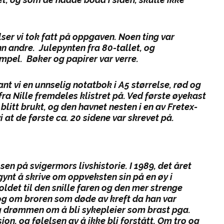
ser vi tok fatt på oppgaven. Noen ting var
nn andre. Julepynten fra 80-tallet, og
mpel. Bøker og papirer var verre.
nt vi en unnselig notatbok i A5 størrelse, rød og
ra Nille fremdeles klistret på. Ved første øyekast
blitt brukt, og den havnet nesten i en av Fretex-
at de første ca. 20 sidene var skrevet på.
en på svigermors livshistorie. I 1989, det året
gynt å skrive om oppveksten sin på en øy i
ldet til den snille faren og den mer strenge
og om broren som døde av kreft da han var
g drømmen om å bli sykepleier som brast pga.
on, og følelsen av å ikke bli forstått. Om tro og