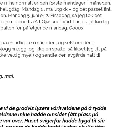
ltene mine normalt er den første mandagen i måneden,
lligdag. Mandag 1 . mai utgikk – og det passet fint,
en. Mandag 5. juni er 2. Pinsedag, så jeg tok det
inn en melding fra Alf Gjøsund i Vårt Land sent lørdag
 spalten for påfølgende mandag.
Ooops.
 på en tidligere i måneden, og selv om den i
gginnlegg, og ikke en spalte, så fikset jeg litt på
kke veldig mye!) og sendte den avgårde natt til
9. mai.
gte vi de gradvis lysere vårkveldene på å rydde
oreldrene mine hadde omsider fått plass på
ar over. Huset svigerfar hadde bygd til sin
let, og som de hadde bodd i siden, skulle ikke