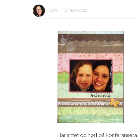
JOJO
19 YEARS AGO
Har sittet og hørt på konferansetal