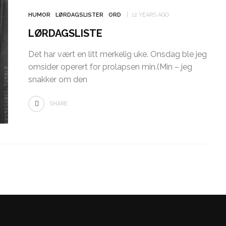
HUMOR
LØRDAGSLISTER
ORD
12 YEARS AGO
LØRDAGSLISTE
Det har vært en litt merkelig uke. Onsdag ble jeg
omsider operert for prolapsen min.(Min – jeg
snakker om den
SHARE