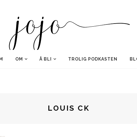
M
OM
Å BLI
TROLIG PODKASTEN
BL
LOUIS CK