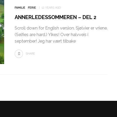
FAMILIE
FERIE
12 YEARS AGO
ANNERLEDESSOMMEREN – DEL 2
Scroll down for English version. Sjølvier er vriene.
(Selfies are hard.) Yikes! Over halvveis i
september! Jeg har vært tilbake
SHARE