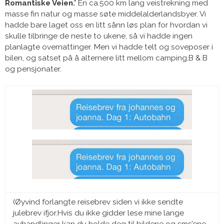
Romantiske Veien.’
En ca.500 km lang veistrekning med
masse fin natur og masse søte middelalderlandsbyer. Vi
hadde bare laget oss en litt sånn løs plan for hvordan vi
skulle tilbringe de neste to ukene, så vi hadde ingen
planlagte overnattinger. Men vi hadde telt og soveposer i
bilen, og satset på å alternere litt mellom camping,B & B
og pensjonater.
(Øyvind forlangte reisebrev siden vi ikke sendte
julebrev ifjor.Hvis du ikke gidder lese mine lange