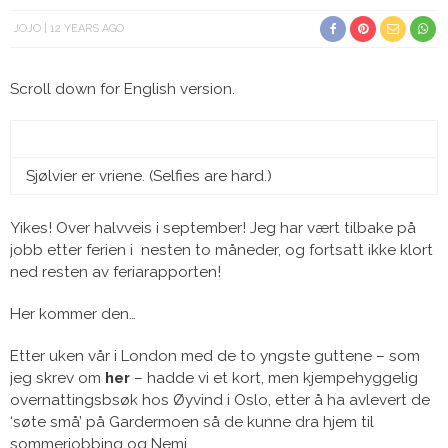
JOJO
12 YEARS AGO
Scroll down for English version.
Sjølvier er vriene. (Selfies are hard.)
Yikes! Over halvveis i september! Jeg har vært tilbake på
jobb etter ferien i nesten to måneder, og fortsatt ikke klort
ned resten av feriarapporten!
Her kommer den…
Etter uken vår i London med de to yngste guttene – som
jeg skrev om
her
– hadde vi et kort, men kjempehyggelig
overnattingsbsøk hos Øyvind i Oslo, etter å ha avlevert de
‘søte små’ på Gardermoen så de kunne dra hjem til
sommerjobbing og Nemi.