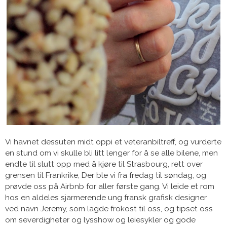
Vi havnet dessuten midt oppi et veteranbiltreff, og vurderte
en stund om vi skulle bli litt lenger for å se alle bilene, men
endte til slutt opp med å kjøre til Strasbourg, rett over
grensen til Frankrike, Der ble vi fra fredag til søndag, og
prøvde oss på Airbnb for aller første gang. Vi leide et rom
hos en aldeles sjarmerende ung fransk grafisk designer
ved navn Jeremy, som lagde frokost til oss, og tipset oss
om severdigheter og lysshow og leiesykler og gode