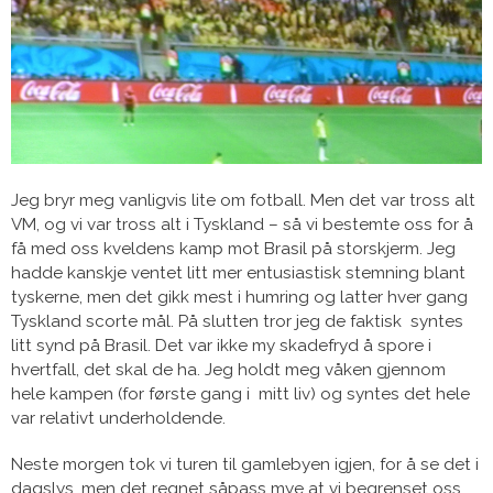
Jeg bryr meg vanligvis lite om fotball. Men det var tross alt
VM, og vi var tross alt i Tyskland – så vi bestemte oss for å
få med oss kveldens kamp mot Brasil på storskjerm. Jeg
hadde kanskje ventet litt mer entusiastisk stemning blant
tyskerne, men det gikk mest i humring og latter hver gang
Tyskland scorte mål. På slutten tror jeg de faktisk syntes
litt synd på Brasil. Det var ikke my skadefryd å spore i
hvertfall, det skal de ha. Jeg holdt meg våken gjennom
hele kampen (for første gang i mitt liv) og syntes det hele
var relativt underholdende.
Neste morgen tok vi turen til gamlebyen igjen, for å se det i
dagslys, men det regnet såpass mye at vi begrenset oss