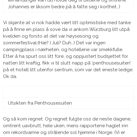
avhandlinger kan du holde deg til bildene og sms’ene.
Johannes er liksom bedre på å fatte seg i korthet…)
Vi skjønte at vi nok hadde vært litt optimistiske med tanke
på å finne en plass å sove da vi ankom Würzburg litt utpå
kvelden og forsto at det var høysesong og
sommerfestival.(Hæ? I Juli? Duh…) Det var ingen
campingplass i nærheten, og hotellene var smekkfulle.
Etter å ha spurt oss litt fore, og oppjustert budsjettet for
natten litt kraftig, fikk vi til slutt napp på ‘penthousesuiten’
på et hotell litt utenfor sentrum, som var det eneste ledige.
Ok da.
Utsikten fra Penthousesuiten
Og så kom regnet. Og regnet fulgte oss de neste dagene,
omtrent uavbrutt, hele uken, mens rapportene haglet inn
om rekordvarme og strålende sol hjemme i Norge. (Vi er