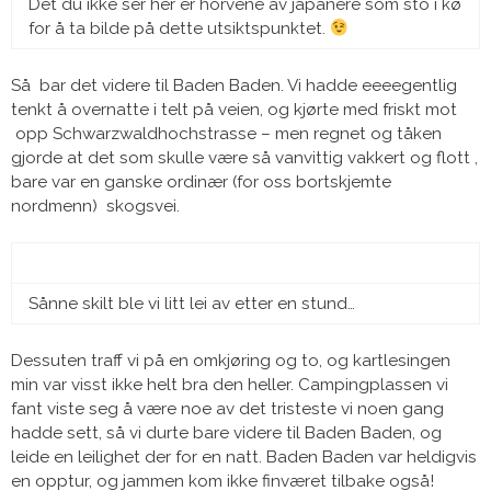
Det du ikke ser her er horvene av japanere som sto i kø
for å ta bilde på dette utsiktspunktet.
Så bar det videre til Baden Baden. Vi hadde eeeegentlig
tenkt å overnatte i telt på veien, og kjørte med friskt mot
opp Schwarzwaldhochstrasse – men regnet og tåken
gjorde at det som skulle være så vanvittig vakkert og flott ,
bare var en ganske ordinær (for oss bortskjemte
nordmenn) skogsvei.
Sånne skilt ble vi litt lei av etter en stund…
Dessuten traff vi på en omkjøring og to, og kartlesingen
min var visst ikke helt bra den heller. Campingplassen vi
fant viste seg å være noe av det tristeste vi noen gang
hadde sett, så vi durte bare videre til Baden Baden, og
leide en leilighet der for en natt. Baden Baden var heldigvis
en opptur, og jammen kom ikke finværet tilbake også!