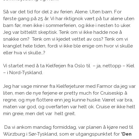
Så var det tid for del 2 av ferien. Alene. Uten barn. For
første gang på 25 år. Vi har riktignok vært på tur alene uten
barn før, men ikke i sommerferien, og ikke i nesten to uker.
Jeg var bittelitt skeptisk. Tenk om vi ikke hadde noe å
snakke om? Tenk om vi kjedet vettet av oss? Tenk om vi
kranglet hele tiden, fordi vi ikke ble enige om hvor vi skulle
eller hva vi skulle…?
Vi startet med å ta Kielferjen fra Oslo til – ja, nettopp – Kiel
– i Nord-Tyskland.
Jeg har vage minner fra Kielferjeturer med Farmor da jeg var
liten, men de nye ferjene er pretty much for Cruiseskip å
regne, og mye flottere enn jeg kunne huske. Været var bra,
maten var god, og overfarten var helt ok. Cruise er ikke helt
min greie, men det var helt greit.
Da vi ankom mandag formiddag, var planen å kjøre ned til
Würzburg i Sør-Tyskland, som er utgangspunktet for
‘Den