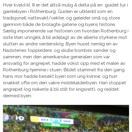
Hver kveld kl. 8 er det altså mulig å delta på en guidet tur i
gamlebyen i Rothenburg. Guiden er utkledd som en
tradisjonell nattevakt/vekter, og geleider små og store
gjennom både de brolagte gatene og byens historie.
Særlig imponerende var historien om hvordan Rothenburg i
siste liten unngikk å bli ødelagt av de allierte styrkene mot
slutten av andre verdenskrig. Byen huset nemlig en av
Nazistenes toppledere, og skulle bombes sønder og
sammen, men den amerikanske generalen som var
ansvarlig for angrepet, hadde vokst opp med et maleri av
Rothenburg hjemme i stuen. Bildet stammet fra den gang
hans mor hadde besøkt byen som ung kvinne, og hun
snakket ofte om den vakre middelalderbyen. Han stoppet
angrepet (og risikerte å bli stilt for krigsrett), og reddet
dermed byen.