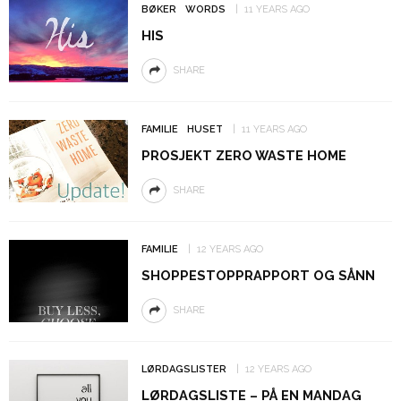
BØKER
WORDS
11 YEARS AGO
HIS
SHARE
FAMILIE
HUSET
11 YEARS AGO
PROSJEKT ZERO WASTE HOME
SHARE
FAMILIE
12 YEARS AGO
SHOPPESTOPPRAPPORT OG SÅNN
SHARE
LØRDAGSLISTER
12 YEARS AGO
LØRDAGSLISTE – PÅ EN MANDAG