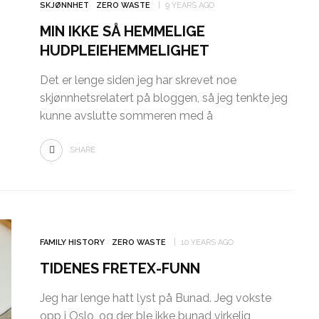
SKJØNNHET
ZERO WASTE
9 YEARS AGO
MIN IKKE SÅ HEMMELIGE
HUDPLEIEHEMMELIGHET
Det er lenge siden jeg har skrevet noe
skjønnhetsrelatert på bloggen, så jeg tenkte jeg
kunne avslutte sommeren med å
SHARE
FAMILY HISTORY
ZERO WASTE
10 YEARS AGO
TIDENES FRETEX-FUNN
Jeg har lenge hatt lyst på Bunad. Jeg vokste
opp i Oslo, og der ble ikke bunad virkelig