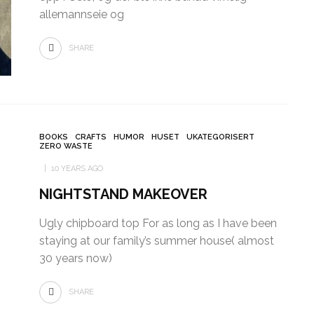
allemannseie og
SHARE
BOOKS
CRAFTS
HUMOR
HUSET
UKATEGORISERT
ZERO WASTE
10 YEARS AGO
NIGHTSTAND MAKEOVER
Ugly chipboard top For as long as I have been
staying at our family’s summer house( almost
30 years now)
SHARE