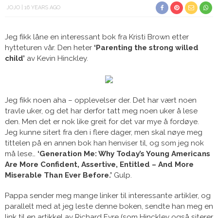
JOJO
16 YEARS AGO
Jeg fikk låne en interessant bok fra Kristi Brown etter
hytteturen vår. Den heter
‘Parenting the strong willed
child’
av Kevin Hinckley.
Jeg fikk noen aha – opplevelser der. Det har vært noen
travle uker, og det har derfor tatt meg noen uker å lese
den. Men det er nok like greit for det var mye å fordøye.
Jeg kunne sitert fra den i flere dager, men skal nøye meg
tittelen på en annen bok han henviser til, og som jeg nok
må lese…
‘Generation Me: Why Today’s Young Americans
Are More Confident, Assertive, Entitled – And More
Miserable Than Ever Before.’
Gulp.
Pappa sender meg mange linker til interessante artikler, og
parallelt med at jeg leste denne boken, sendte han meg en
link til en artikkel av Richard Eyre (som Hinckley også siterer