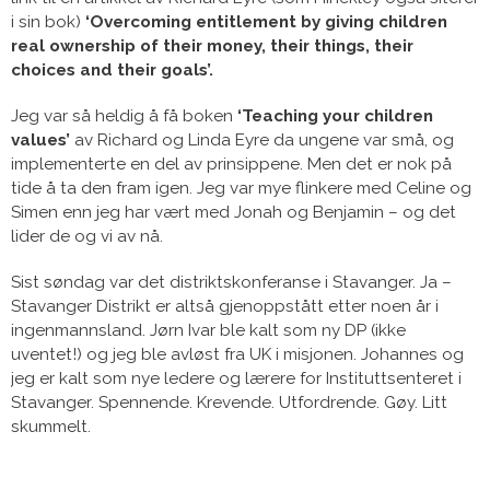
i sin bok)
‘Overcoming entitlement by giving children
real ownership of their money, their things, their
choices and their goals’.
Jeg var så heldig å få boken
‘Teaching your children
values’
av Richard og Linda Eyre da ungene var små, og
implementerte en del av prinsippene. Men det er nok på
tide å ta den fram igen. Jeg var mye flinkere med Celine og
Simen enn jeg har vært med Jonah og Benjamin – og det
lider de og vi av nå.
Sist søndag var det distriktskonferanse i Stavanger. Ja –
Stavanger Distrikt er altså gjenoppstått etter noen år i
ingenmannsland. Jørn Ivar ble kalt som ny DP (ikke
uventet!) og jeg ble avløst fra UK i misjonen. Johannes og
jeg er kalt som nye ledere og lærere for Instituttsenteret i
Stavanger. Spennende. Krevende. Utfordrende. Gøy. Litt
skummelt.