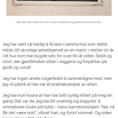
Det hersker liten tvil om hvor krøllene til guttene kommer fra…
Jeg har vært så heldig å få leve i samme hus som dette
milde, litt alvorlige arbeidsjernet av en mann, i nesten 20 år.
I et hus som han bygde selv for over 60 år siden. Solid og
stort, der gjestfriheten sitter i veggene og forplikter, på
godt og vondt.
Jeg har ingen andre svigerfedre å sammenligne med, men
jeg vil påstå at han var et prakteksempar av arten.
Jeg kan kun huske at han har blitt synlig irritert på meg èn
gang. Det var da jeg ble litt overivrig og begynte å
ommøblere stuen på hytta – hans barndsomshjem. “Nei, nå
får det være nok!”, utbrøt han, og forlot rommet. Og siden