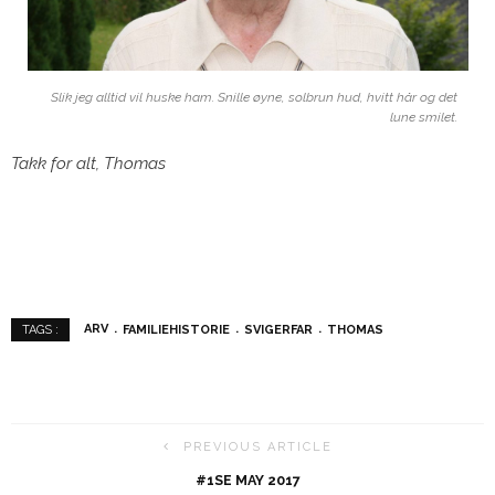
Slik jeg alltid vil huske ham. Snille øyne, solbrun hud, hvitt hår og det
lune smilet.
Takk for alt, Thomas
ARV
FAMILIEHISTORIE
SVIGERFAR
THOMAS
TAGS :
PREVIOUS ARTICLE
#1SE MAY 2017