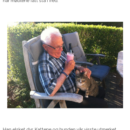
har møblene fått stå i fred.
Han elsket dyr. Kattene og hunden vår visste utmerket