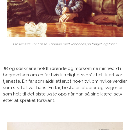
Fra venstre: Tor Lasse, Thomas med Johannes på fanget, og Marit.
JB og søsknene holdt rørende og morsomme minneord i
begravelsen om en far hvis kjærlighetsspråk helt klart var
tjeneste. En far som aldri etterlot noen tvil om hvilke verdier
som styrte livet hans. En far, bestefar, oldefar og svigerfar
som helt til det siste lyste opp når han så sine kjære, selv
etter at språket forsvant.