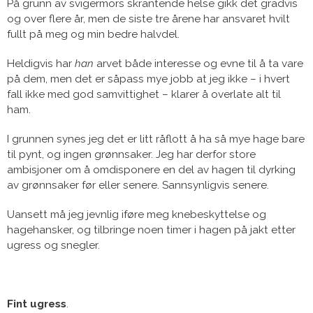
På grunn av svigermors skrantende helse gikk det gradvis
og over flere år, men de siste tre årene har ansvaret hvilt
fullt på meg og min bedre halvdel.
Heldigvis har
han
arvet både interesse og evne til å ta vare
på dem, men det er såpass mye jobb at jeg ikke – i hvert
fall ikke med god samvittighet – klarer å overlate alt til
ham.
I grunnen synes jeg det er litt råflott å ha så mye hage bare
til pynt, og ingen grønnsaker. Jeg har derfor store
ambisjoner om å omdisponere en del av hagen til dyrking
av grønnsaker før eller senere. Sannsynligvis senere.
Uansett må jeg jevnlig iføre meg knebeskyttelse og
hagehansker, og tilbringe noen timer i hagen på jakt etter
ugress og snegler.
Fint ugress
.