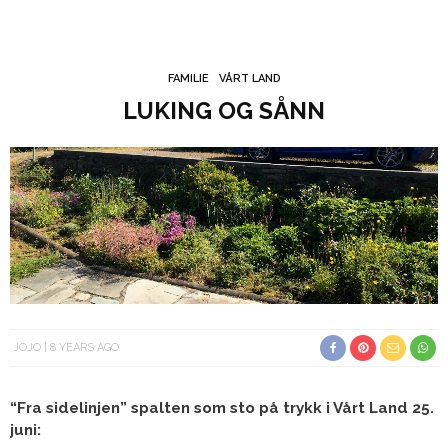
FAMILIE
VÅRT LAND
LUKING OG SÅNN
JOJO
8 YEARS AGO
“Fra sidelinjen”
spalten som sto på trykk i Vårt Land 25.
juni: