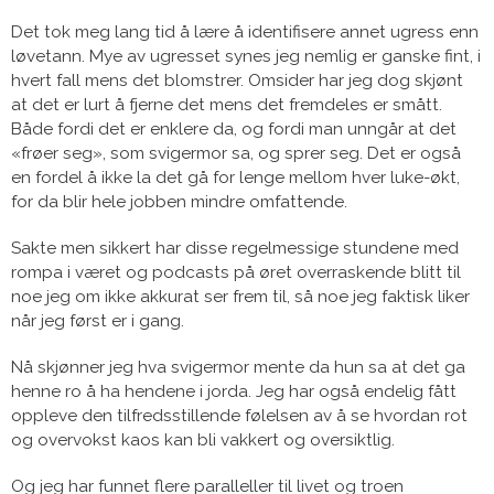
Det tok meg lang tid å lære å identifisere annet ugress enn
løvetann. Mye av ugresset synes jeg nemlig er ganske fint, i
hvert fall mens det blomstrer. Omsider har jeg dog skjønt
at det er lurt å fjerne det mens det fremdeles er smått.
Både fordi det er enklere da, og fordi man unngår at det
«frøer seg», som svigermor sa, og sprer seg. Det er også
en fordel å ikke la det gå for lenge mellom hver luke-økt,
for da blir hele jobben mindre omfattende.
Sakte men sikkert har disse regelmessige stundene med
rompa i været og podcasts på øret overraskende blitt til
noe jeg om ikke akkurat ser frem til, så noe jeg faktisk liker
når jeg først er i gang.
Nå skjønner jeg hva svigermor mente da hun sa at det ga
henne ro å ha hendene i jorda. Jeg har også endelig fått
oppleve den tilfredsstillende følelsen av å se hvordan rot
og overvokst kaos kan bli vakkert og oversiktlig.
Og jeg har funnet flere paralleller til livet og troen