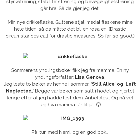
styrketrening, stabilitetstrening og bevegelighetstrening
går bra. Så da gjør jeg det.
Min nye drikkeflaske. Guttene stjal Imsdal flaskene mine
hele tiden, så da måtte det bli en rosa en. (Drastic
circumstances call for drastic measures. So far, so good.)
Sommerens yndlingsbøker fikk jeg fra mamma. En ny
yndlingsforfatter:
Lisa Genova
.
Jeg leste to bøker av henne i sommer.
‘Still Alice’ og ‘Left
Neglected.’
Begge var bøker som satt i hodet og hjertet
lenge etter at jeg hadde lest dem. Anbefales… Og nå vet
jeg hva mamma får til jul. 🙂
På ‘tur’ med Nemi, og en god bok…