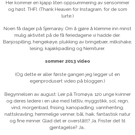
Her kommer en kjapp liten oppsummering av sensommer
og høst. THFI. (Thank Heaven for Instagram, for de som
lurte.)
Noen få dager på Sjernarøy. Om å gjøre å klemme inn minst
mulig aktivitet på de få feriedagene vi hadde der.
Banjospilling, hengekøye, plukking av bringebær, milkshake,
lesing, kajakkpadling og Nemiturer.
sommer 2013 video
(Og dette er aller første gangen jeg legger ut en
egenprodusert video på bloggen.)
Begynnelsen av august: Leir på Tromøya. 120 unge kvinner
og deres ledere i en uke med teltliv, myggstikk, sol, regn,
vind, morgenbad, fnising, kanopadling, vannhenting,
nattskravling, hemmelige venner, bål, haik, fantastisk natur
og fine minner. Glad det er overstått? Ja. Frister det til
gjentagelse? Ja…