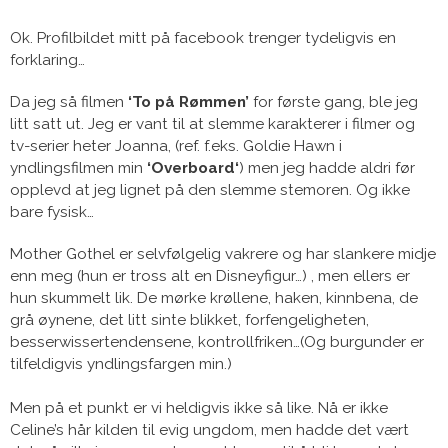
Ok. Profilbildet mitt på facebook trenger tydeligvis en
forklaring…
Da jeg så filmen
‘To på Rømmen’
for første gang, ble jeg
litt satt ut. Jeg er vant til at slemme karakterer i filmer og
tv-serier heter Joanna, (ref. f.eks. Goldie Hawn i
yndlingsfilmen min
‘Overboard
‘
) men jeg hadde aldri før
opplevd at jeg lignet på den slemme stemoren. Og ikke
bare fysisk…
Mother Gothel er selvfølgelig vakrere og har slankere midje
enn meg (hun er tross alt en Disneyfigur…) , men ellers er
hun skummelt lik. De mørke krøllene, haken, kinnbena, de
grå øynene, det litt sinte blikket, forfengeligheten,
besserwissertendensene, kontrollfriken…(Og burgunder er
tilfeldigvis yndlingsfargen min.)
Men på et punkt er vi heldigvis ikke så like. Nå er ikke
Celine’s hår kilden til evig ungdom, men hadde det vært