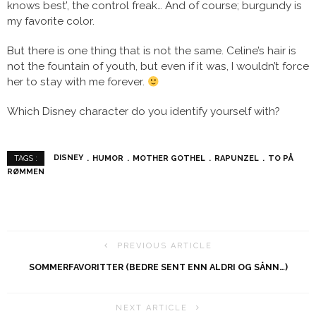
knows best’, the control freak… And of course; burgundy is
my favorite color.
But there is one thing that is not the same. Celine’s hair is
not the fountain of youth, but even if it was, I wouldn’t force
her to stay with me forever.
Which Disney character do you identify yourself with?
DISNEY
HUMOR
MOTHER GOTHEL
RAPUNZEL
TO PÅ
TAGS :
RØMMEN
PREVIOUS ARTICLE
SOMMERFAVORITTER (BEDRE SENT ENN ALDRI OG SÅNN…)
NEXT ARTICLE