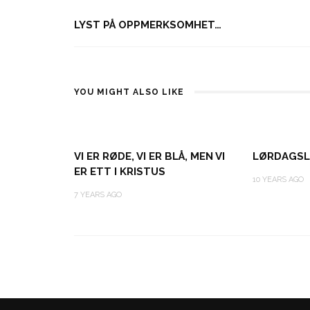
LYST PÅ OPPMERKSOMHET…
YOU MIGHT ALSO LIKE
VI ER RØDE, VI ER BLÅ, MEN VI
LØRDAGSL
ER ETT I KRISTUS
10 YEARS AGO
7 YEARS AGO