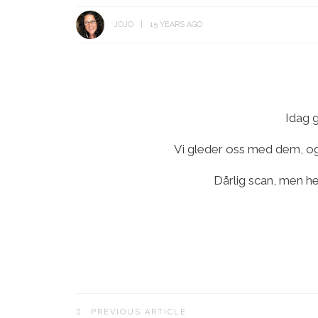
JOJO
15 YEARS AGO
Idag g
Vi gleder oss med dem, og 
Dårlig scan, men her
PREVIOUS ARTICLE