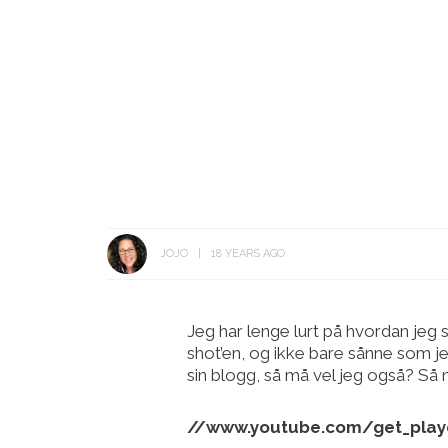
JOJO
18 YEARS AGO
Jeg har lenge lurt på hvordan jeg 
shot’en, og ikke bare sånne som je
sin blogg, så må vel jeg også? Så nå
//www.youtube.com/get_play