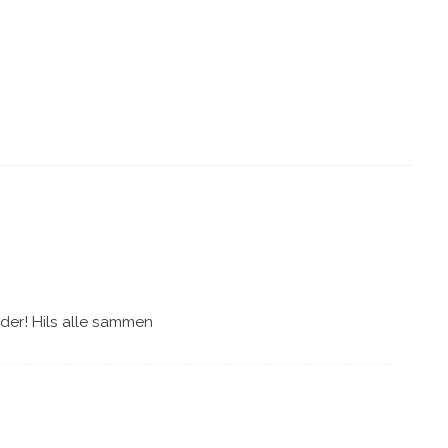
VINTERLYS I FARGEGATA
8 YEARS AGO
 der! Hils alle sammen