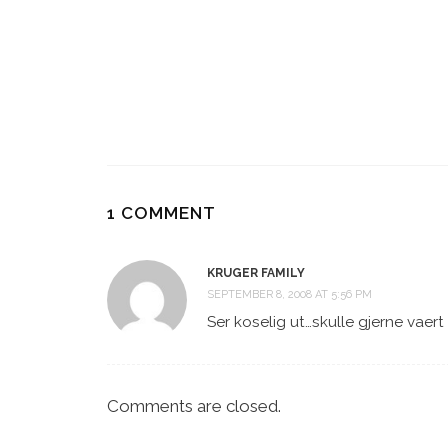
VÆRSYK
FNS KLIMAPANELRAPPORT:
HVA NÅ STAVANGER?
8 YEARS AGO
8 YEARS AGO
1 COMMENT
KRUGER FAMILY
SEPTEMBER 8, 2008 AT 5:56 PM
Ser koselig ut…skulle gjerne vaert
Comments are closed.