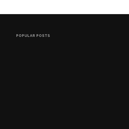
POPULAR POSTS
Tidenes Fretex-funn
10 YEARS AGO
100 years (EN)
10 YEARS AGO
Restauration (EN)
2 YEARS AGO