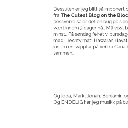
Dessuten er jeg blitt så imponert
fra
The Cutest Blog on the Blo
dessverre så er det en bug på siden
vært innom 3 dager nå… Må visst 
minst… På søndag feiret vi bursda
med ‘Liechty mat’: Hawaiian Haysta
innom en svipptur på vei fra Canad
sammen…
Og joda, Mark, Jonah, Benjamin og 
Og ENDELIG har jeg musikk på blo